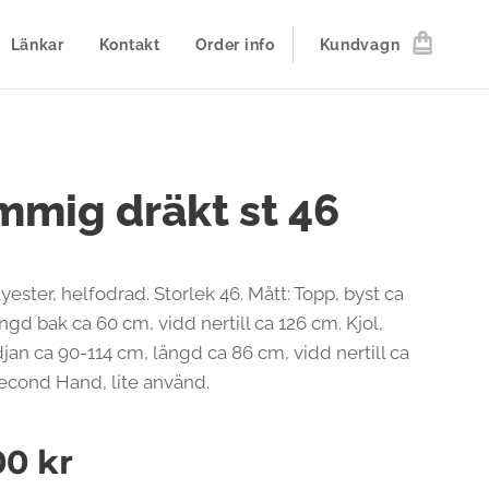
Länkar
Kontakt
Order info
Kundvagn
mmig dräkt st 46
lyester, helfodrad. Storlek 46. Mått: Topp, byst ca
ngd bak ca 60 cm, vidd nertill ca 126 cm. Kjol,
djan ca 90-114 cm, längd ca 86 cm, vidd nertill ca
econd Hand, lite använd.
00
kr