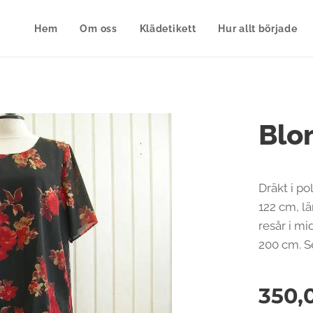
Hem
Om oss
Klädetikett
Hur allt började
Blo
Dräkt i po
122 cm, lä
resår i mi
200 cm. S
350,