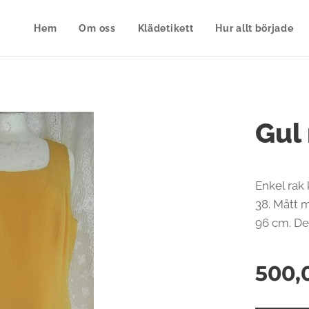
Hem
Om oss
Klädetikett
Hur allt började
Gul 
Enkel rak 
38. Mått m
96 cm. De
500,