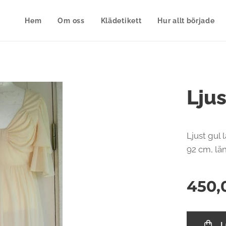
Hem
Om oss
Klädetikett
Hur allt började
Lju
Ljust gul 
92 cm, lä
450,
L