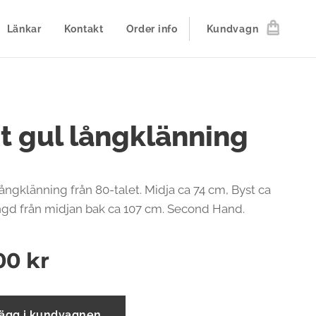
Länkar
Kontakt
Order info
Kundvagn
st gul långklänning
långklänning från 80-talet. Midja ca 74 cm, Byst ca
ngd från midjan bak ca 107 cm. Second Hand.
00
kr
ägg i kundvagnen