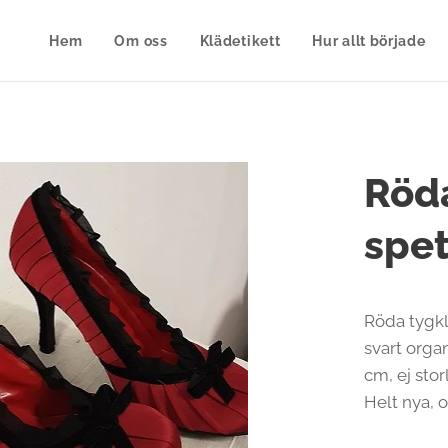
Hem
Om oss
Klädetikett
Hur allt började
Röda
spet
Röda tygk
svart organ
cm, ej sto
Helt nya, 