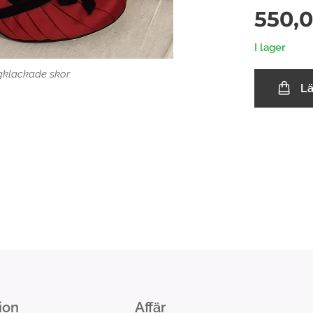
550,
I lager
klackade skor
L
ion
Affär