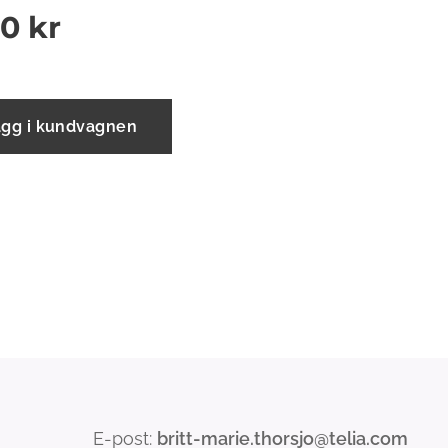
00
kr
ägg i kundvagnen
E-post:
britt-marie.thorsjo@telia.com