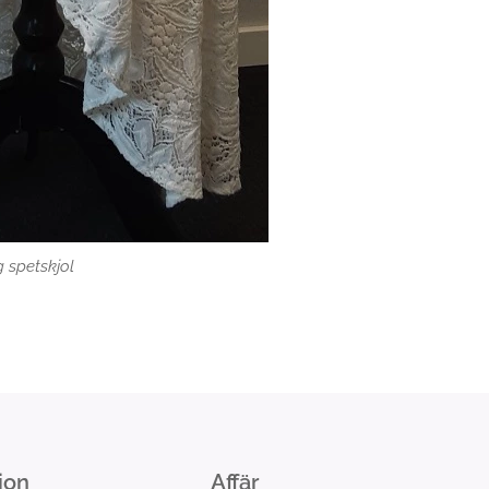
 spetskjol
ion
Affär