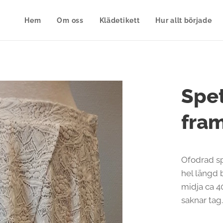
Hem
Om oss
Klädetikett
Hur allt började
Spet
fram
Ofodrad sp
hel längd 
midja ca 4
saknar tag.