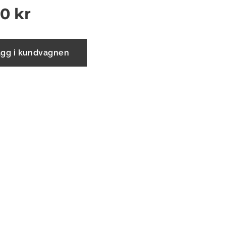
00
kr
ägg i kundvagnen