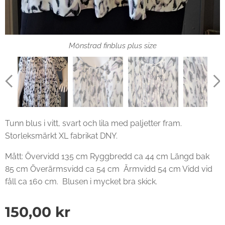
Mönstrad finblus plus size
Tunn blus i vitt, svart och lila med paljetter fram.
Storleksmärkt XL fabrikat DNY.
Mått: Övervidd 135 cm Ryggbredd ca 44 cm Längd bak
85 cm Överärmsvidd ca 54 cm Ärmvidd 54 cm Vidd vid
fåll ca 160 cm. Blusen i mycket bra skick.
150,00
kr